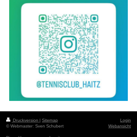
Druckversion
|
Sitemap
Login
© Webmaster: Sven Schubert
Webansicht