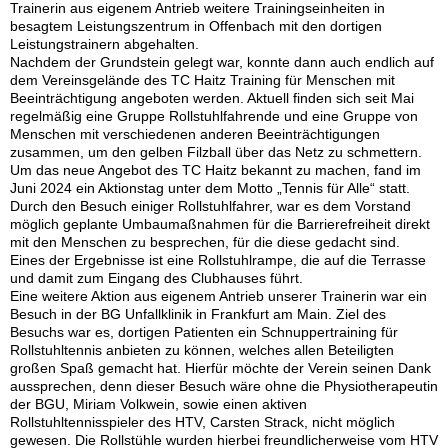
Trainerin aus eigenem Antrieb weitere Trainingseinheiten in
besagtem Leistungszentrum in Offenbach mit den dortigen
Leistungstrainern abgehalten.
Nachdem der Grundstein gelegt war, konnte dann auch endlich auf
dem Vereinsgelände des TC Haitz Training für Menschen mit
Beeinträchtigung angeboten werden. Aktuell finden sich seit Mai
regelmäßig eine Gruppe Rollstuhlfahrende und eine Gruppe von
Menschen mit verschiedenen anderen Beeinträchtigungen
zusammen, um den gelben Filzball über das Netz zu schmettern.
Um das neue Angebot des TC Haitz bekannt zu machen, fand im
Juni 2024 ein Aktionstag unter dem Motto „Tennis für Alle“ statt.
Durch den Besuch einiger Rollstuhlfahrer, war es dem Vorstand
möglich geplante Umbaumaßnahmen für die Barrierefreiheit direkt
mit den Menschen zu besprechen, für die diese gedacht sind.
Eines der Ergebnisse ist eine Rollstuhlrampe, die auf die Terrasse
und damit zum Eingang des Clubhauses führt.
Eine weitere Aktion aus eigenem Antrieb unserer Trainerin war ein
Besuch in der BG Unfallklinik in Frankfurt am Main. Ziel des
Besuchs war es, dortigen Patienten ein Schnuppertraining für
Rollstuhltennis anbieten zu können, welches allen Beteiligten
großen Spaß gemacht hat. Hierfür möchte der Verein seinen Dank
aussprechen, denn dieser Besuch wäre ohne die Physiotherapeutin
der BGU, Miriam Volkwein, sowie einen aktiven
Rollstuhltennisspieler des HTV, Carsten Strack, nicht möglich
gewesen. Die Rollstühle wurden hierbei freundlicherweise vom HTV