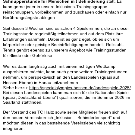
Schnupperstunde für Menschen mit Behinderung
statt. Es
kann gerne jeder in unsere Inklusions-Trainingsgruppe
reinschnuppern, vorbeikommen und zuschauen oder einfach nur
Berührungsängste ablegen.
Seit diesen 3 Wochen sind es schon 4 Spieler/innen, die an dieser
Trainingsstunde regelmäßig teilnehmen und auf dem Platz ihre
Erfahrungen sammeln. Dabei ist es ganz egal, ob es sich um
körperliche oder geistige Beeinträchtigungen handelt. Rollstuhl-
Tennis gehört ebenso zu unserem Angebot wie Trainingsstunden
für Blinde oder Gehörlose.
Wer es dann langfristig auch mit einem richtigen Wettkampf
ausprobieren möchte, kann auch gerne weitere Trainingsstunden
nehmen, um perspektivisch an den Landesspielen (quasi auf
Hessen-Ebene) in Hanau teilzunehmen.
Siehe hierzu:
https://specialolympics-hessen.de/landesspiele-2025/
Bei diesen Landesspielen kann man sich für die Nationalen Spiele
(quasi „Deutschland-Ebene“) qualifizieren, die im Sommer 2026 im
Saarland stattfinden.
Der Vorstand des TC Haitz sowie seine Mitglieder freuen sich auf
den neuen Vereinsbereich „Inklusion – Behindertensport“ und
möchten diesen in das bestehende Vereinsleben vielschichtig
integrieren.